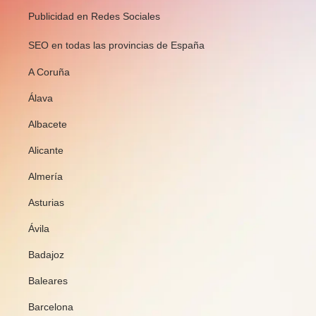
Publicidad en Redes Sociales
SEO en todas las provincias de España
A Coruña
Álava
Albacete
Alicante
Almería
Asturias
Ávila
Badajoz
Baleares
Barcelona