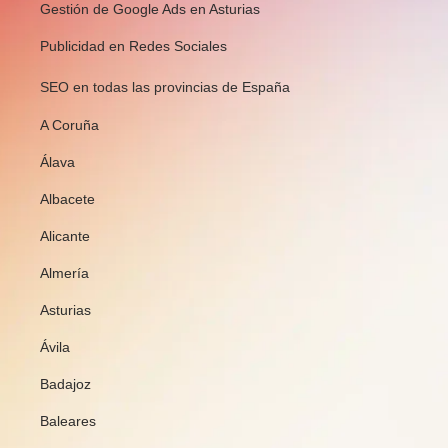
Gestión de Google Ads en Asturias
Publicidad en Redes Sociales
SEO en todas las provincias de España
A Coruña
Álava
Albacete
Alicante
Almería
Asturias
Ávila
Badajoz
Baleares