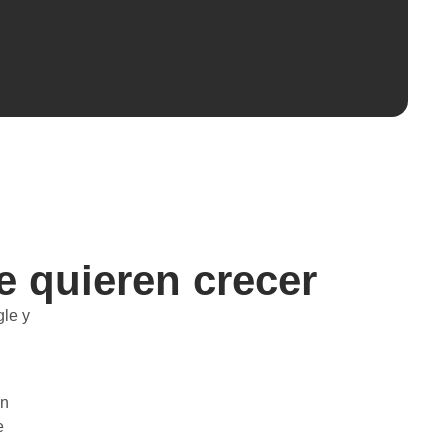
 quieren crecer
le y
an
e