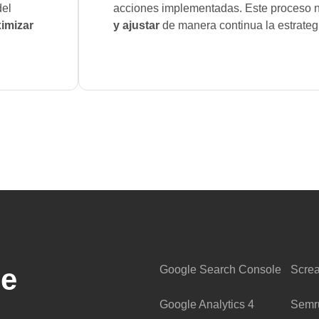
del
acciones implementadas. Este proceso 
imizar
y ajustar
de manera continua la estrate
ue
Google Search Console
Scre
Google Analytics 4
Semr