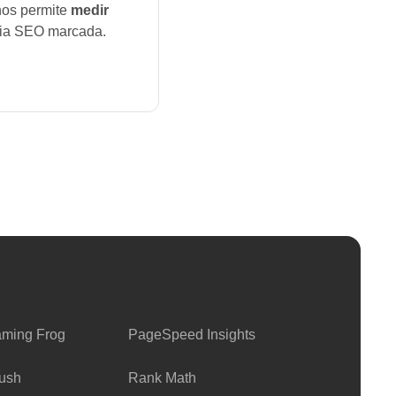
nos permite
medir
gia SEO marcada.
aming Frog
PageSpeed Insights
ush
Rank Math