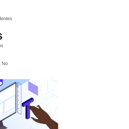
dentes
s
os
. No