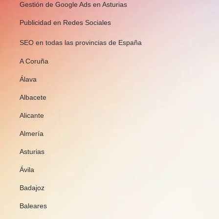
Gestión de Google Ads en Asturias
Publicidad en Redes Sociales
SEO en todas las provincias de España
A Coruña
Álava
Albacete
Alicante
Almería
Asturias
Ávila
Badajoz
Baleares